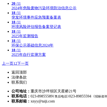
20
/11
2024年危险废物污染环境防治信息公示
18
/11
突发环境事件应急预案备案表
18
/11
环境风险评估报告备案登记表
18
/11
2025年监测报告
18
/11
环保公示基础信息2024年
18
/11
2025年自行监测方案
上一页
1
2
下一页
返回顶部
法律条款
联系我们
公司地址：
重庆市沙坪坝区天星桥21号
联系电话：
023-89855589
023-89855594
(售后电话)
(招标咨询
联系邮箱：
xnyy@taiji.com